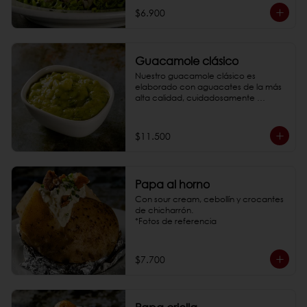
$6.900
Guacamole clásico
Nuestro guacamole clásico es 
elaborado con aguacates de la más 
alta calidad, cuidadosamente 
seleccionados por su textura cremosa 
y sabor intenso.

*Fotos de referencia
$11.500
Papa al horno
Con sour cream, cebollín y crocantes 
de chicharrón.

*Fotos de referencia
$7.700