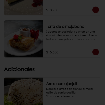
acidez de la maracuyá con la 
cremosidad del queso crema, todo 
sobre una base crujiente de galletas 
$13.900
oreo.

*Fotos de referencia
Torta de almojábana
Sabores ancestrales se unen en una 
sinfonía de aromas irresistibles. Nuestra 
torta de almojábana, elaborada con 
la receta tradicional y horneada a la 
perfección, con queso campesino y 
bocadillo.

$15.500
*Fotos de referencia
Adicionales
Arroz con ajonjolí
Delicioso arroz con ajonjolí al mejor 
estilo de santa costilla.

*Fotos de referencia