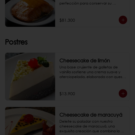
perfección para conservar su 
jugosidad y textura. Elige una salsa 
entre bbq o reducción de maracuyá.

*Fotos de referencia
$81.300
Postres
Cheesecake de limón
Una base crujiente de galletas de 
vainilla sostiene una crema suave y 
aterciopelada, elaborada con queso 
crema de la más alta calidad y jugo 
de limón fresco.

*Fotos de referencia
$13.900
Cheesecake de maracuyá
Deleite su paladar con nuestro 
cheesecake de maracuyá, una 
exquisita creación que combina la 