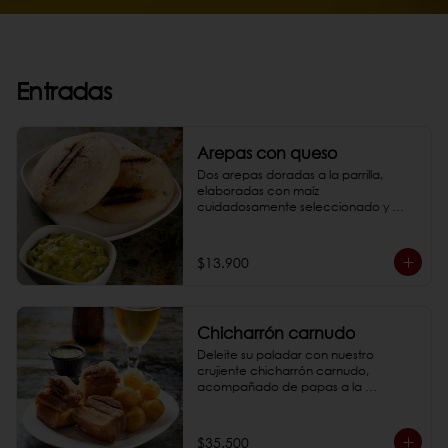
Entradas
Arepas con queso
Dos arepas doradas a la parrilla, 
elaboradas con maíz 
cuidadosamente seleccionado y 
asadas a la perfección sobre fuego 
vivo, te transportarán al corazón de 
nuestra tradición culinaria que se 
$13.900
complementa a la perfección con 
nuestro guacamole cremoso.

*Fotos de referencia
Chicharrón carnudo
Deleite su paladar con nuestro 
crujiente chicharrón carnudo, 
acompañado de papas a la 
francesa, criolla o yuca. Una explosión 
de texturas y sabores que exaltarán 
sus sentidos.

$35.500