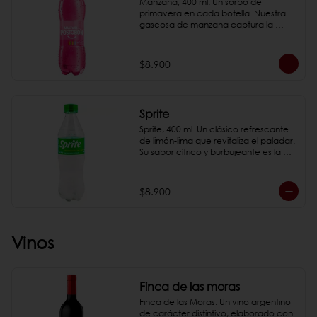
Manzana, 400 ml. Un sorbo de 
primavera en cada botella. Nuestra 
gaseosa de manzana captura la 
esencia de la fruta más querida, 
ofreciendo una experiencia 
refrescante y deliciosa.

$8.900
*Fotos de referencia
Sprite
Sprite, 400 ml. Un clásico refrescante 
de limón-lima que revitaliza el paladar. 
Su sabor cítrico y burbujeante es la 
elección perfecta para acompañar 
cualquier comida.

*Fotos de referencia
$8.900
Vinos
Finca de las moras
Finca de las Moras: Un vino argentino 
de carácter distintivo, elaborado con 