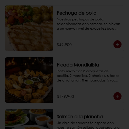
- BBQ piña ahumada, miel y chile

- BBQ chile rojo ahumado

Pechuga de pollo
*Fotos de referencia
Nuestras pechugas de pollo, 
seleccionadas con esmero, se elevan 
a un nuevo nivel de exquisitez bajo el 
arte de la parrilla. Doradas a la 
perfección, pídela con alguna de 
nuestras salsas (BBQ o miel mostaza).

$49.900
*Fotos de referencia
Picada Mundialista
Plato mixto con 8 croquetas de 
costilla, 2 morcillas, 2 chorizos, 6 tacos 
de chicharrón, 8 empanadas, 5 yucas 
doradas, 280 gr de papa criolla y 3 
arepas, acompañado de ají casero y 
guacamole.
$179.900
Salmón a la plancha
Un viaje de sabores te espera con 
nuestro salmón sellado, cocinado a la 