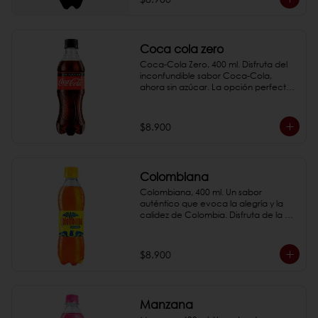
Coca cola zero
Coca-Cola Zero, 400 ml. Disfruta del 
inconfundible sabor Coca-Cola, 
ahora sin azúcar. La opción perfecta 
para aquellos que buscan una bebida 
refrescante y ligera.

*Fotos de referencia
$8.900
Colombiana
Colombiana, 400 ml. Un sabor 
auténtico que evoca la alegría y la 
calidez de Colombia. Disfruta de la 
gaseosa que ha acompañado a 
generaciones de colombianos.

*Fotos de referencia
$8.900
Manzana