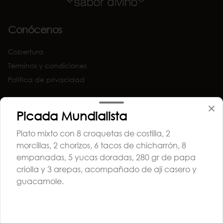
Conócenos
Cobertura
Términos y condiciones
Política de privacidad
Redes sociales
Picada Mundialista
Instagram
Plato mixto con 8 croquetas de costilla, 2
Facebook
morcillas, 2 chorizos, 6 tacos de chicharrón, 8
empanadas, 5 yucas doradas, 280 gr de papa
Mi cuenta
criolla y 3 arepas, acompañado de ají casero y
guacamole.
Pedir
Iniciar sesión