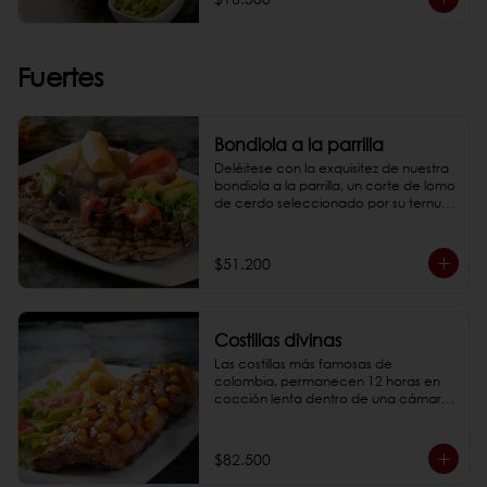
*Fotos de referencia
Fuertes
Bondiola a la parrilla
Deléitese con la exquisitez de nuestra 
bondiola a la parrilla, un corte de lomo 
de cerdo seleccionado por su ternura 
incomparable y marmoleo interno, 
garantía de un sabor excepcional.

*Fotos de referencia
$51.200
Costillas divinas
Las costillas más famosas de 
colombia, permanecen 12 horas en 
cocción lenta dentro de una cámara 
de humo artesanal marcadas en la 
parrilla y bañadas en 1 de nuestras 3 
salsas bbq de la casa:

$82.500
- BBQ tradicional
