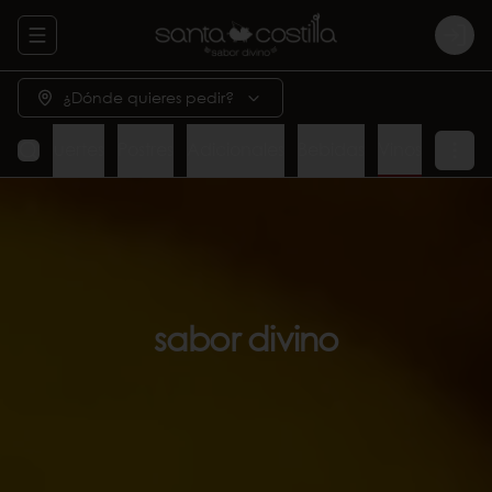
Abrir menu de navegación
Logi
¿Dónde quieres pedir?
adas
Fuertes
Postres
Adicionales
Bebidas
Vinos
sabor divino