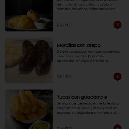
de cuatro empanadas, una obra 
maestra del sabor, elaboradas con el 
toque, maestría y el cariño de doña 
Tulia.

*Fotos de referencia
$18.900
Morcillas con arepa
Deleite su paladar con dos suculentas 
morcillas asadas a la parrilla, 
cocinadas a fuego lento hasta 
alcanzar una textura perfecta: suave 
por dentro y ligeramente crujiente por 
fuera. Cada bocado lo transportará a 
$20.200
un viaje de sabores auténticos 
acompañado por una arepa y la 
magia de nuestro ají casero.

*Fotos de referencia
Yucas con guacamole
Un maridaje perfecto entre la textura 
crujiente de la yuca y la suavidad del 
aguacate, realzado por un toque de 
frescura y especias. Un aperitivo 
irresistible para comenzar su 
experiencia divina.

$16.500