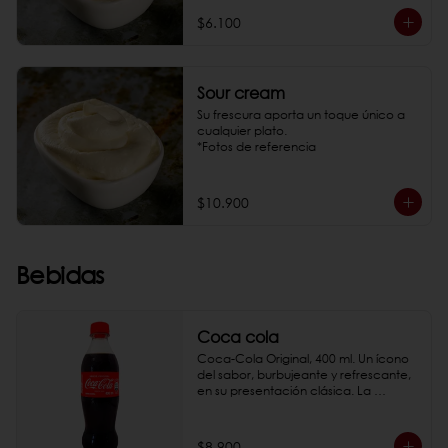
$6.100
Sour cream
Su frescura aporta un toque único a 
cualquier plato.

*Fotos de referencia
$10.900
Bebidas
Coca cola
Coca-Cola Original, 400 ml. Un ícono 
del sabor, burbujeante y refrescante, 
en su presentación clásica. La 
elección perfecta para acompañar 
cualquier momento.

*Fotos de referencia
$8.900