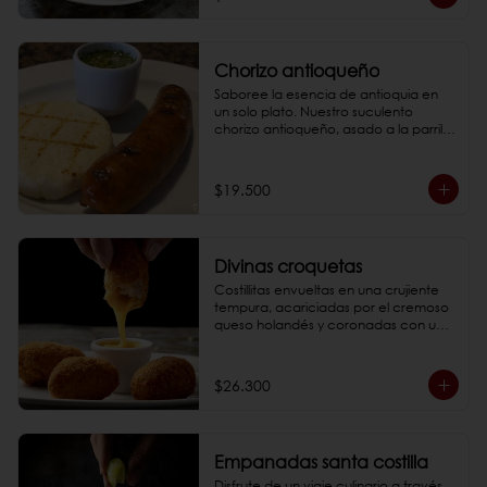
*Fotos de referencia
Chorizo antioqueño
Saboree la esencia de antioquia en 
un solo plato. Nuestro suculento 
chorizo antioqueño, asado a la parrilla 
a la perfección, se acompaña de una 
arepa artesanal y un ají casero que 
deleitará su paladar.

$19.500
*Fotos de referencia
Divinas croquetas
Costillitas envueltas en una crujiente 
tempura, acariciadas por el cremoso 
queso holandés y coronadas con un 
toque de miel mostaza. Un maridaje 
perfecto de texturas y sabores que 
conquistarán tu paladar desde el 
$26.300
primer bocado.

*Fotos de referencia
Empanadas santa costilla
Disfrute de un viaje culinario a través 