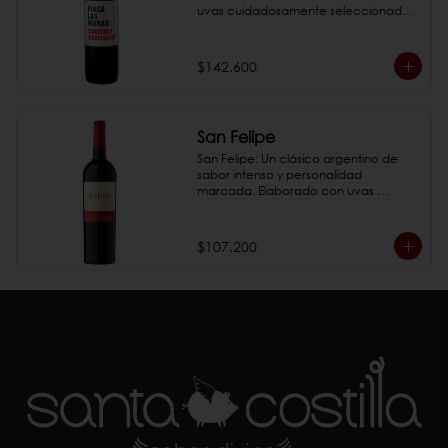
uvas cuidadosamente seleccionadas. 
Su equilibrada estructura y notas 
frutales lo convierten en un 
acompañante perfecto para una 
$142.600
variedad de platos.

*Fotos de referencia
San Felipe
San Felipe: Un clásico argentino de 
sabor intenso y personalidad 
marcada. Elaborado con uvas 
cuidadosamente seleccionadas, este 
vino ofrece una experiencia única en 
cada copa.

$107.200
*Fotos de referencia