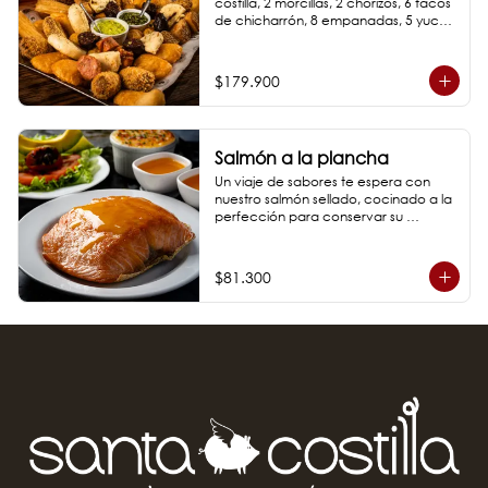
costilla, 2 morcillas, 2 chorizos, 6 tacos 
de chicharrón, 8 empanadas, 5 yucas 
doradas, 280 gr de papa criolla y 3 
arepas, acompañado de ají casero y 
guacamole.
$179.900
Salmón a la plancha
Un viaje de sabores te espera con 
nuestro salmón sellado, cocinado a la 
perfección para conservar su 
jugosidad y textura. Elige una salsa 
entre bbq o reducción de maracuyá.

*Fotos de referencia
$81.300