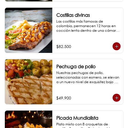
Costillas divinas
Las costillas más famosas de 
colombia, permanecen 12 horas en 
cocción lenta dentro de una cámara 
de humo artesanal marcadas en la 
parrilla y bañadas en 1 de nuestras 3 
salsas bbq de la casa:

$82.500
- BBQ tradicional

- BBQ piña ahumada, miel y chile

- BBQ chile rojo ahumado

Pechuga de pollo
*Fotos de referencia
Nuestras pechugas de pollo, 
seleccionadas con esmero, se elevan 
a un nuevo nivel de exquisitez bajo el 
arte de la parrilla. Doradas a la 
perfección, pídela con alguna de 
nuestras salsas (BBQ o miel mostaza).

$49.900
*Fotos de referencia
Picada Mundialista
Plato mixto con 8 croquetas de 