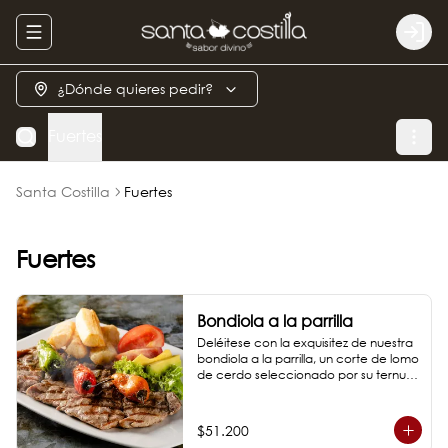
Abrir menu de navegación
Logi
¿Dónde quieres pedir?
Fuertes
Santa Costilla
Fuertes
Fuertes
Bondiola a la parrilla
Deléitese con la exquisitez de nuestra 
bondiola a la parrilla, un corte de lomo 
de cerdo seleccionado por su ternura 
incomparable y marmoleo interno, 
garantía de un sabor excepcional.

*Fotos de referencia
$51.200